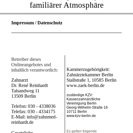
familiärer Atmosphäre
Impressum / Datenschutz
Betreiber dieses
Onlineangebotes und
Kammerzugehörigkeit:
inhaltlich verantwortlich:
Zahnärztekammer Berlin
Zahnarzt
Stallstraße 1, 10585 Berlin
Dr. René Reinhardt
www.zaek-berlin.de
Talsandweg 11
zuständige KZV:
13509 Berlin
Kassenzahnärztliche
Vereinigung Berlin
Telefon: 030 - 4338036
Georg-Wilhelm-Straße 16
Telefax: 030 - 4334175
10711 Berlin
www.kzv-berlin.de
E-Mail: info@zahnmed-
reinhardt.de
Es gelten folgende
Gesetzliche